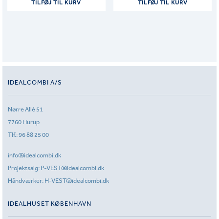
TILFØJ TIL KURV
TILFØJ TIL KURV
IDEALCOMBI A/S
Nørre Allé 51
7760 Hurup
Tlf.:
96 88 25 00
info@idealcombi.dk
Projektsalg:
P-VEST@idealcombi.dk
Håndværker:
H-VEST@idealcombi.dk
IDEALHUSET KØBENHAVN