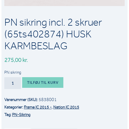
PN sikring incl. 2 skruer
(65ts402874) HUSK
KARMBESLAG
275,00
kr.
PN sikring
PN
TILFØJ TIL KURV
SIKRING
INCL.
5838001
Varenummer (SKU):
2
Kategorier:
Frame IC 2015 -
,
Nation IC 2015
SKRUER
Tag:
PN-Sikring
(65TS402874)
HUSK