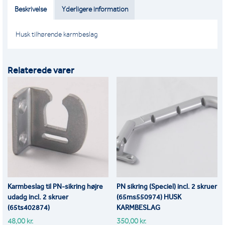
KARMBESLAG
Beskrivelse
Yderligere information
ANTAL
Husk tilhørende karmbeslag
Relaterede varer
Karmbeslag til PN-sikring højre
PN sikring (Speciel) incl. 2 skruer
udadg incl. 2 skruer
(65ms550974) HUSK
(65ts402874)
KARMBESLAG
48,00
kr.
350,00
kr.