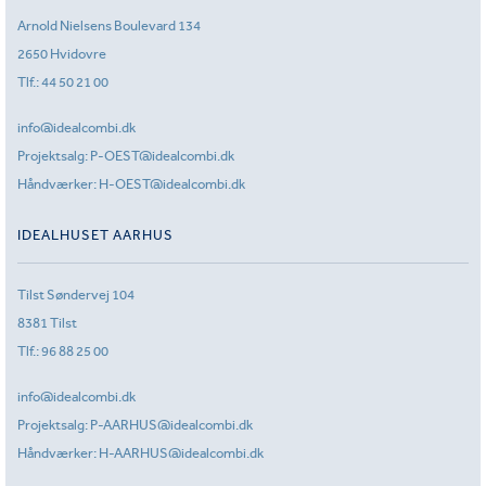
Arnold Nielsens Boulevard 134
2650 Hvidovre
Tlf.:
44 50 21 00
info@idealcombi.dk
Projektsalg:
P-OEST@idealcombi.dk
Håndværker:
H-OEST@idealcombi.dk
IDEALHUSET AARHUS
Tilst Søndervej 104
8381 Tilst
Tlf.:
96 88 25 00
info@idealcombi.dk
Projektsalg:
P-AARHUS@idealcombi.dk
Håndværker:
H-AARHUS@idealcombi.dk