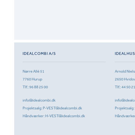
IDEALCOMBI A/S
IDEALHU
Nørre Allé 51
Arnold Niel
7760 Hurup
2650 Hvido
Tlf.:
96 88 25 00
Tlf.:
44 50 2
info@idealcombi.dk
info@idealc
Projektsalg:
P-VEST@idealcombi.dk
Projektsalg:
Håndværker:
H-VEST@idealcombi.dk
Håndværke