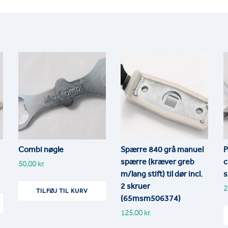
ANTAL
Combi nøgle
Spærre 840 grå manuel
P
spærre (kræver greb
c
50,00
kr.
m/lang stift) til dør incl.
s
2 skruer
2
TILFØJ TIL KURV
(65msm506374)
125,00
kr.