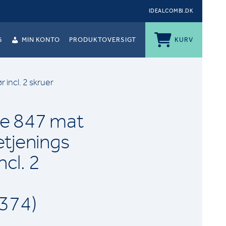
IDEALCOMBI.DK
G
MIN KONTO
PRODUKTOVERSIGT
KURV
 incl. 2 skruer
e 847 mat
etjenings
ncl. 2
374)