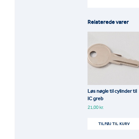
Relaterede varer
Løs nøgle til cylinder til
IC greb
21,00
kr.
TILFØJ TIL KURV