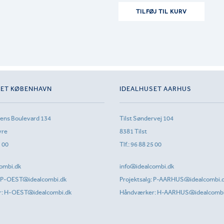
TILFØJ TIL KURV
SET KØBENHAVN
IDEALHUSET AARHUS
sens Boulevard 134
Tilst Søndervej 104
vre
8381 Tilst
1 00
Tlf.:
96 88 25 00
ombi.dk
info@idealcombi.dk
P-OEST@idealcombi.dk
Projektsalg:
P-AARHUS@idealcombi.
r:
H-OEST@idealcombi.dk
Håndværker:
H-AARHUS@idealcombi