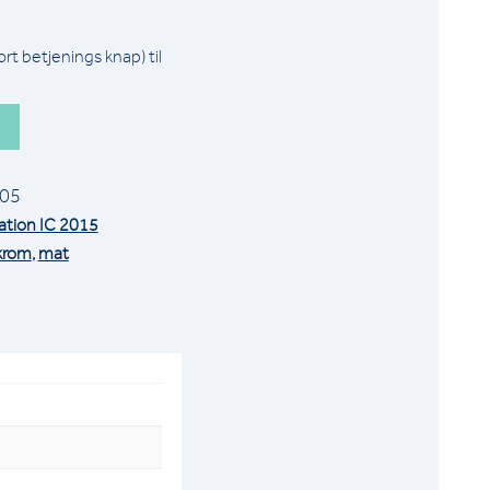
t betjenings knap) til
05
ation IC 2015
krom
,
mat