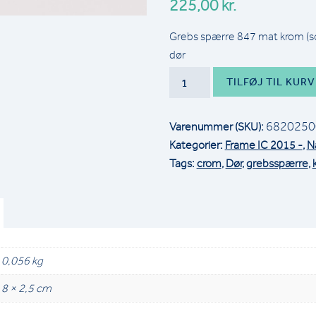
225,00
kr.
Grebs spærre 847 mat krom (sor
dør
GREBS
TILFØJ TIL KURV
SPÆRRE
847
6820250
Varenummer (SKU):
MAT
Kategorier:
Frame IC 2015 -
,
N
KROM
Tags:
crom
,
Dør
,
grebsspærre
,
(SORT
BETJENINGS
KNAP)
TIL
DØR
INCL.
0,056 kg
2
8 × 2,5 cm
SKRUER
(65MSM506374)