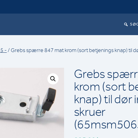
SØ
5 -
/ Grebs spærre 847 mat krom (sort betjenings knap) til dør
Grebs spærr
krom (sort b
knap) til dør i
skruer
(65msm506