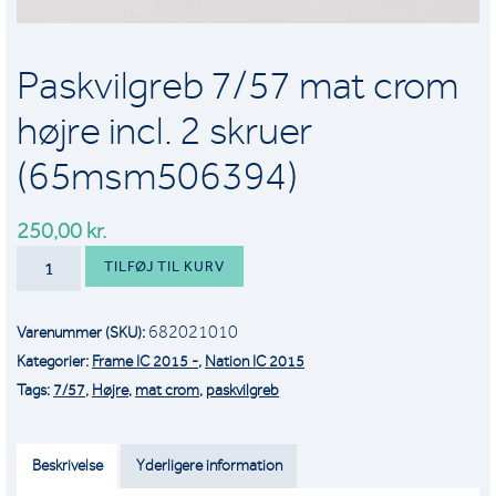
Paskvilgreb 7/57 mat crom
højre incl. 2 skruer
(65msm506394)
250,00
kr.
PASKVILGREB
TILFØJ TIL KURV
7/57
MAT
682021010
Varenummer (SKU):
CROM
Kategorier:
Frame IC 2015 -
,
Nation IC 2015
HØJRE
Tags:
7/57
,
Højre
,
mat crom
,
paskvilgreb
INCL.
2
SKRUER
Beskrivelse
Yderligere information
(65MSM506394)