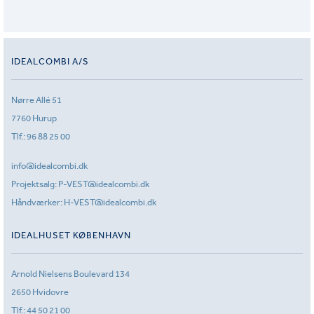
IDEALCOMBI A/S
Nørre Allé 51
7760 Hurup
Tlf.:
96 88 25 00
info@idealcombi.dk
Projektsalg:
P-VEST@idealcombi.dk
Håndværker:
H-VEST@idealcombi.dk
IDEALHUSET KØBENHAVN
Arnold Nielsens Boulevard 134
2650 Hvidovre
Tlf.:
44 50 21 00