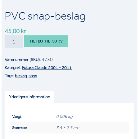
PVC snap-beslag
45,00
kr.
PVC
TILFØJ TIL KURV
SNAP-
BESLAG
3730
Varenummer (SKU):
ANTAL
Kategori:
Futura Classic 2001 - 2011
Tags:
beslag
,
snap
Yderligere information
0,006 kg
Vægt
3,5 × 2,5 cm
Størrelse