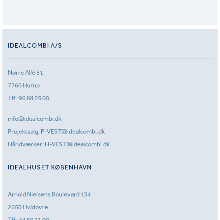
IDEALCOMBI A/S
Nørre Allé 51
7760 Hurup
Tlf.:
96 88 25 00
info@idealcombi.dk
Projektsalg:
P-VEST@idealcombi.dk
Håndværker:
H-VEST@idealcombi.dk
IDEALHUSET KØBENHAVN
Arnold Nielsens Boulevard 134
2650 Hvidovre
Tlf.:
44 50 21 00