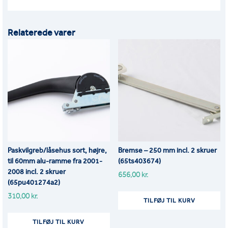
Relaterede varer
Paskvilgreb/låsehus sort, højre,
Bremse – 250 mm incl. 2 skruer
til 60mm alu-ramme fra 2001-
(65ts403674)
2008 incl. 2 skruer
656,00
kr.
(65pu401274a2)
310,00
kr.
TILFØJ TIL KURV
TILFØJ TIL KURV