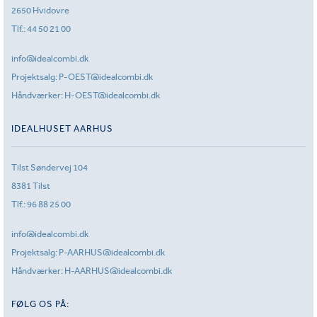
2650 Hvidovre
Tlf.:
44 50 21 00
info@idealcombi.dk
Projektsalg:
P-OEST@idealcombi.dk
Håndværker:
H-OEST@idealcombi.dk
IDEALHUSET AARHUS
Tilst Søndervej 104
8381 Tilst
Tlf.:
96 88 25 00
info@idealcombi.dk
Projektsalg:
P-AARHUS@idealcombi.dk
Håndværker:
H-AARHUS@idealcombi.dk
FØLG OS PÅ: