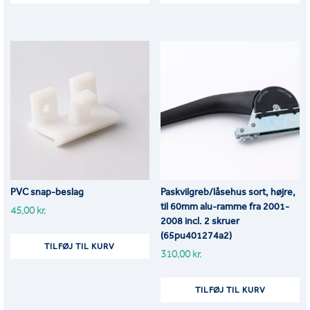
PVC snap-beslag
Paskvilgreb/låsehus sort, højre,
til 60mm alu-ramme fra 2001-
45,00
kr.
2008 incl. 2 skruer
(65pu401274a2)
TILFØJ TIL KURV
310,00
kr.
TILFØJ TIL KURV