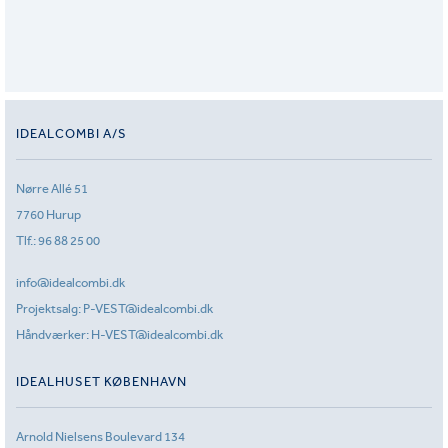
IDEALCOMBI A/S
Nørre Allé 51
7760 Hurup
Tlf.:
96 88 25 00
info@idealcombi.dk
Projektsalg:
P-VEST@idealcombi.dk
Håndværker:
H-VEST@idealcombi.dk
IDEALHUSET KØBENHAVN
Arnold Nielsens Boulevard 134