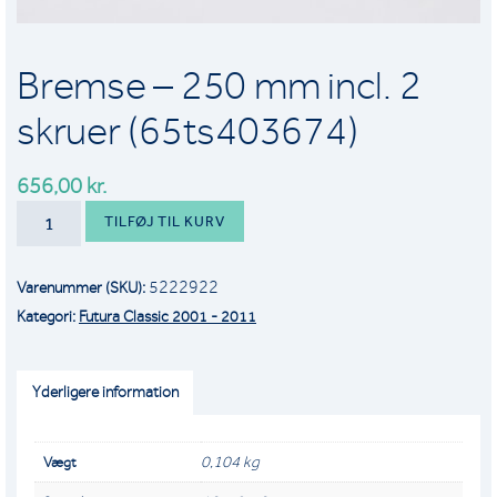
Bremse – 250 mm incl. 2
skruer (65ts403674)
656,00
kr.
BREMSE
TILFØJ TIL KURV
-
250
5222922
Varenummer (SKU):
MM
Kategori:
Futura Classic 2001 - 2011
INCL.
2
SKRUER
Yderligere information
(65TS403674)
ANTAL
0,104 kg
Vægt