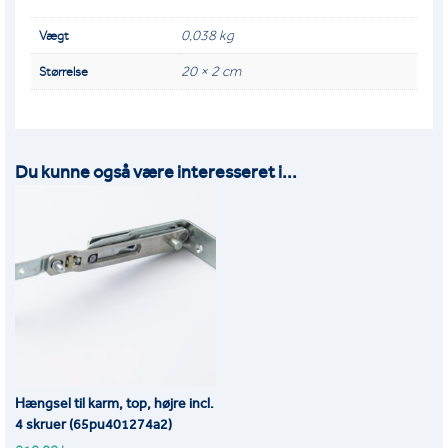
ANTAL
0,038 kg
Vægt
20 × 2 cm
Størrelse
Du kunne også være interesseret i...
Hængsel til karm, top, højre incl.
4 skruer (65pu401274a2)