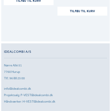
TILFØJ TIL KURV
TILFØJ TIL KURV
IDEALCOMBI A/S
Nørre Allé 51
7760 Hurup
Tlf.:
96 88 25 00
info@idealcombi.dk
Projektsalg:
P-VEST@idealcombi.dk
Håndværker:
H-VEST@idealcombi.dk