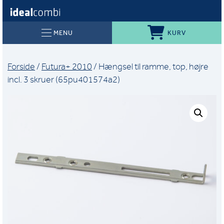
KURV
MENU
Forside
/
Futura+ 2010
/ Hængsel til ramme, top, højre
incl. 3 skruer (65pu401574a2)