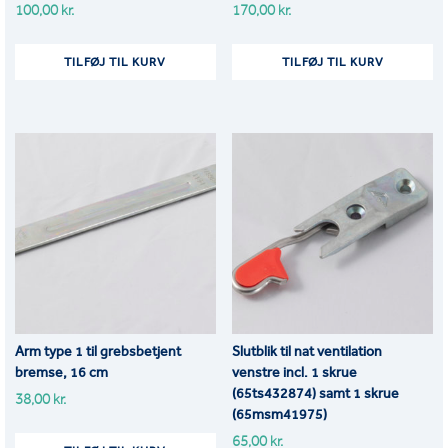
100,00
kr.
170,00
kr.
TILFØJ TIL KURV
TILFØJ TIL KURV
Arm type 1 til grebsbetjent
Slutblik til nat ventilation
bremse, 16 cm
venstre incl. 1 skrue
(65ts432874) samt 1 skrue
38,00
kr.
(65msm41975)
65,00
kr.