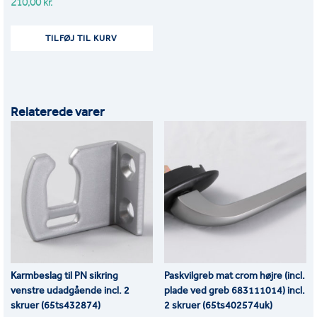
210,00
kr.
TILFØJ TIL KURV
Relaterede varer
Karmbeslag til PN sikring
Paskvilgreb mat crom højre (incl.
venstre udadgående incl. 2
plade ved greb 683111014) incl.
skruer (65ts432874)
2 skruer (65ts402574uk)