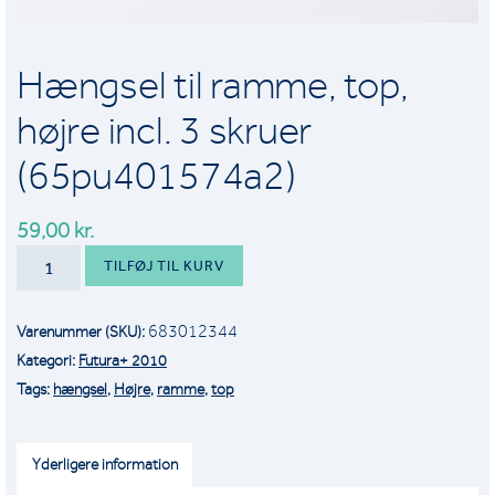
Hængsel til ramme, top,
højre incl. 3 skruer
(65pu401574a2)
59,00
kr.
HÆNGSEL
TILFØJ TIL KURV
TIL
RAMME,
683012344
Varenummer (SKU):
TOP,
Kategori:
Futura+ 2010
HØJRE
Tags:
hængsel
,
Højre
,
ramme
,
top
INCL.
3
SKRUER
Yderligere information
(65PU401574A2)