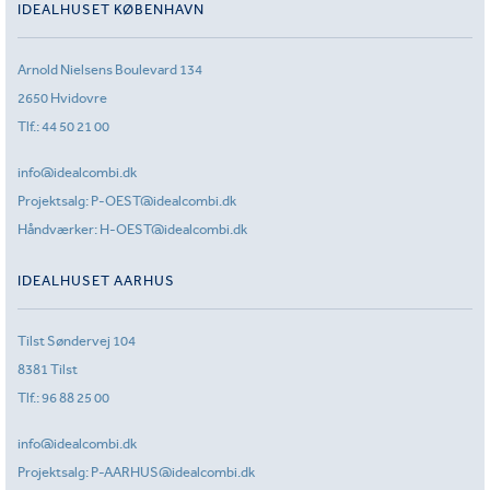
IDEALHUSET KØBENHAVN
Arnold Nielsens Boulevard 134
2650 Hvidovre
Tlf.:
44 50 21 00
info@idealcombi.dk
Projektsalg:
P-OEST@idealcombi.dk
Håndværker:
H-OEST@idealcombi.dk
IDEALHUSET AARHUS
Tilst Søndervej 104
8381 Tilst
Tlf.:
96 88 25 00
info@idealcombi.dk
Projektsalg:
P-AARHUS@idealcombi.dk