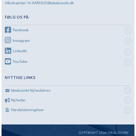
Håndværker:
H-AARHUS@idealcombi.dk
FØLG OS PÅ:
Facebook
Instagram
LinkedIn
YouTube
NYTTIGE LINKS
Idealcombi Nyhedsbrev
Nyheder
Handelsbetingelser
COPYRIGHT 2026 IDEALCOMBI