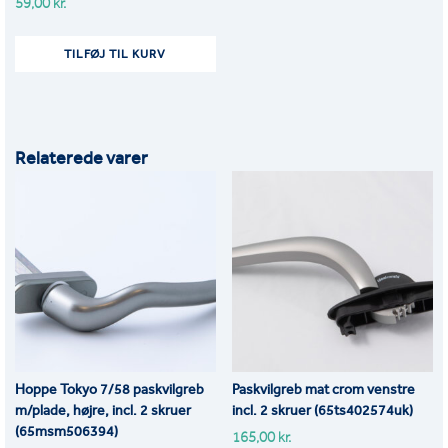
59,00
kr.
TILFØJ TIL KURV
Relaterede varer
Hoppe Tokyo 7/58 paskvilgreb
Paskvilgreb mat crom venstre
m/plade, højre, incl. 2 skruer
incl. 2 skruer (65ts402574uk)
(65msm506394)
165,00
kr.