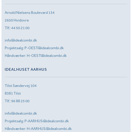
Arnold Nielsens Boulevard 134
2650 Hvidovre
Tlf.:
44 50 21 00
info@idealcombi.dk
Projektsalg:
P-OEST@idealcombi.dk
Håndværker:
H-OEST@idealcombi.dk
IDEALHUSET AARHUS
Tilst Søndervej 104
8381 Tilst
Tlf.:
96 88 25 00
info@idealcombi.dk
Projektsalg:
P-AARHUS@idealcombi.dk
Håndværker:
H-AARHUS@idealcombi.dk