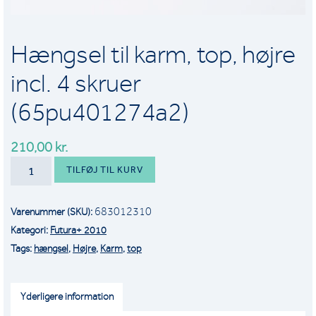
Hængsel til karm, top, højre
incl. 4 skruer
(65pu401274a2)
210,00
kr.
HÆNGSEL
TILFØJ TIL KURV
TIL
KARM,
683012310
Varenummer (SKU):
TOP,
Kategori:
Futura+ 2010
HØJRE
Tags:
hængsel
,
Højre
,
Karm
,
top
INCL.
4
SKRUER
Yderligere information
(65PU401274A2)