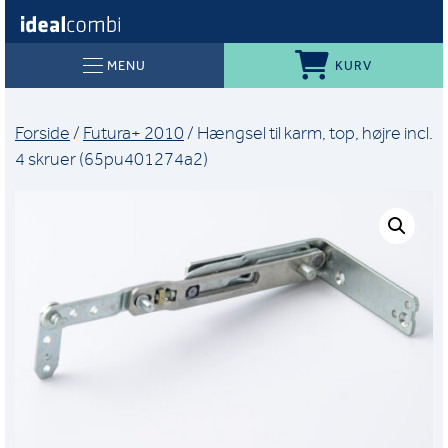
KURV
MENU
Forside
/
Futura+ 2010
/ Hængsel til karm, top, højre incl.
4 skruer (65pu401274a2)