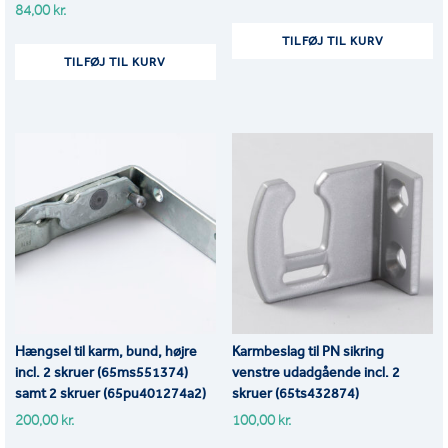
84,00
kr.
TILFØJ TIL KURV
TILFØJ TIL KURV
Hængsel til karm, bund, højre
Karmbeslag til PN sikring
incl. 2 skruer (65ms551374)
venstre udadgående incl. 2
samt 2 skruer (65pu401274a2)
skruer (65ts432874)
200,00
kr.
100,00
kr.