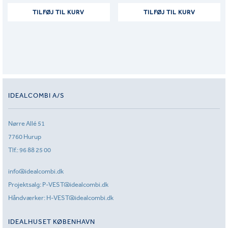
TILFØJ TIL KURV
TILFØJ TIL KURV
IDEALCOMBI A/S
Nørre Allé 51
7760 Hurup
Tlf.:
96 88 25 00
info@idealcombi.dk
Projektsalg:
P-VEST@idealcombi.dk
Håndværker:
H-VEST@idealcombi.dk
IDEALHUSET KØBENHAVN