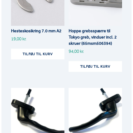
Hesteskosikring 7.0 mm A2
Hoppe grebsspærre til
Tokyo greb, vinduer incl. 2
19,00
kr.
skruer (65msm506394)
94,00
kr.
TILFØJ TIL KURV
TILFØJ TIL KURV