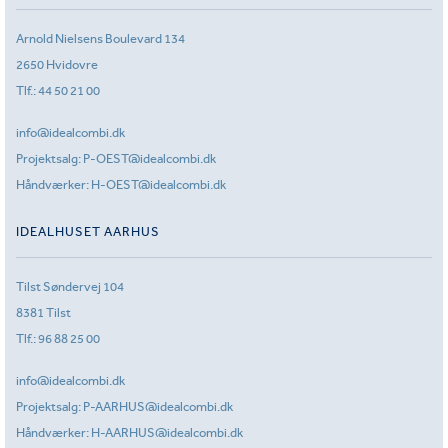
Arnold Nielsens Boulevard 134
2650 Hvidovre
Tlf.:
44 50 21 00
info@idealcombi.dk
Projektsalg:
P-OEST@idealcombi.dk
Håndværker:
H-OEST@idealcombi.dk
IDEALHUSET AARHUS
Tilst Søndervej 104
8381 Tilst
Tlf.:
96 88 25 00
info@idealcombi.dk
Projektsalg:
P-AARHUS@idealcombi.dk
Håndværker:
H-AARHUS@idealcombi.dk