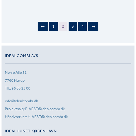
←
1
2
3
4
→
IDEALCOMBI A/S
Nørre Allé 51
7760 Hurup
Tlf.:
96 88 25 00
info@idealcombi.dk
Projektsalg:
P-VEST@idealcombi.dk
Håndværker:
H-VEST@idealcombi.dk
IDEALHUSET KØBENHAVN