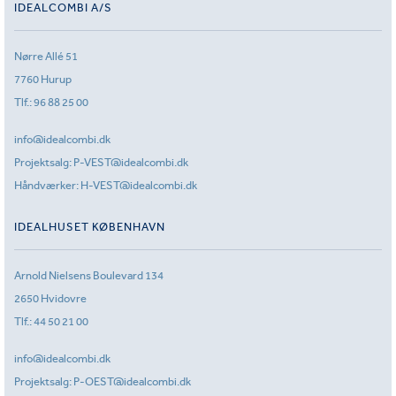
IDEALCOMBI A/S
Nørre Allé 51
7760 Hurup
Tlf.:
96 88 25 00
info@idealcombi.dk
Projektsalg:
P-VEST@idealcombi.dk
Håndværker:
H-VEST@idealcombi.dk
IDEALHUSET KØBENHAVN
Arnold Nielsens Boulevard 134
2650 Hvidovre
Tlf.:
44 50 21 00
info@idealcombi.dk
Projektsalg:
P-OEST@idealcombi.dk