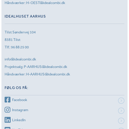
Håndværker:
H-OEST@idealcombi.dk
IDEALHUSET AARHUS
Tilst Søndervej 104
8381 Tilst
Tlf.:
96 88 25 00
info@idealcombi.dk
Projektsalg:
P-AARHUS@idealcombi.dk
Håndværker:
H-AARHUS@idealcombi.dk
FØLG OS PÅ:
Facebook
Instagram
LinkedIn