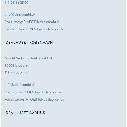
Tlf.:
96 88 25 00
info@idealcombi.dk
Projektsalg:
P-VEST@idealcombi.dk
Håndværker:
H-VEST@idealcombi.dk
IDEALHUSET KØBENHAVN
Arnold Nielsens Boulevard 134
2650 Hvidovre
Tlf.:
44 50 21 00
info@idealcombi.dk
Projektsalg:
P-OEST@idealcombi.dk
Håndværker:
H-OEST@idealcombi.dk
IDEALHUSET AARHUS