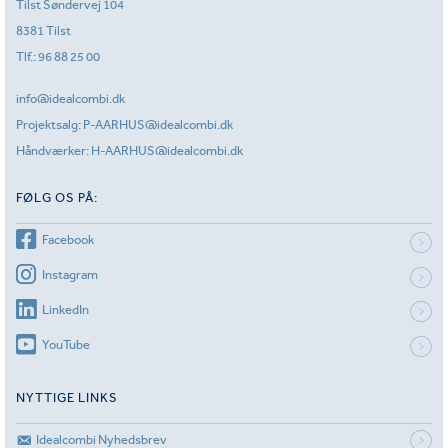
Tilst Søndervej 104
8381 Tilst
Tlf.:
96 88 25 00
info@idealcombi.dk
Projektsalg:
P-AARHUS@idealcombi.dk
Håndværker:
H-AARHUS@idealcombi.dk
FØLG OS PÅ:
Facebook
Instagram
LinkedIn
YouTube
NYTTIGE LINKS
Idealcombi Nyhedsbrev