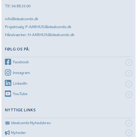
Tlf.:
96 88 25 00
info@idealcombi.dk
Projektsalg:
P-AARHUS@idealcombi.dk
Håndværker:
H-AARHUS@idealcombi.dk
FØLG OS PÅ:
Facebook
Instagram
LinkedIn
YouTube
NYTTIGE LINKS
Idealcombi Nyhedsbrev
Nyheder