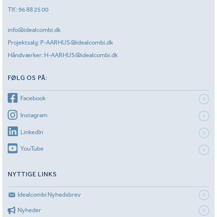
Tlf.:
96 88 25 00
info@idealcombi.dk
Projektsalg:
P-AARHUS@idealcombi.dk
Håndværker:
H-AARHUS@idealcombi.dk
FØLG OS PÅ:
Facebook
Instagram
LinkedIn
YouTube
NYTTIGE LINKS
Idealcombi Nyhedsbrev
Nyheder